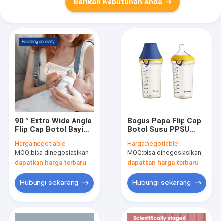
Berikan Kebutuhan Anda
90 ° Extra Wide Angle
Bagus Papa Flip Cap
Flip Cap Botol Bayi
Botol Susu PPSU
Payudara Seperti Off
Wide Neck BPA Gratis
Harga:
negotiable
Harga:
negotiable
Center Soft Nipple
Botol Bayi Anti Kolik
MOQ:
bisa dinegosiasikan
MOQ:
bisa dinegosiasikan
240ml
dapatkan harga terbaru
dapatkan harga terbaru
Hubungi sekarang
Hubungi sekarang