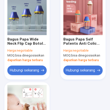
Bagus Papa Wide
Bagus Papa Self
Neck Flip Cap Botol
Patents Anti Colic
Bayi One Hand Free
Flip Cap Botol Bayi
Harga:
negotiable
Harga:
negotiable
BPA Free
Leher Ekstra Lebar
MOQ:
bisa dinegosiasikan
MOQ:
bisa dinegosiasikan
Satu Tangan Gratis
dapatkan harga terbaru
dapatkan harga terbaru
Hubungi sekarang
Hubungi sekarang
Rumah
Produk
Tentang kami