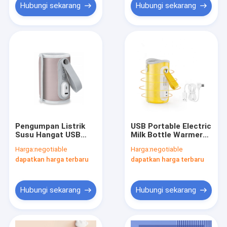
Hubungi sekarang
Hubungi sekarang
Pengumpan Listrik
USB Portable Electric
Susu Hangat USB
Milk Bottle Warmer
Portabel Termostat
Insulated
Harga:
negotiable
Harga:
negotiable
tahan panas 42℃
Thermostat Sleeve
dapatkan harga terbaru
dapatkan harga terbaru
Cover Untuk
Perjalanan Mobil
Sempurna saat
bepergian
Hubungi sekarang
Hubungi sekarang