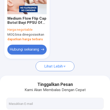
Tur Pabrik
Kontrol kualitas
Medium Flow Flip Cap
Botol Bayi PPSU Off
Hubungi kami
Center Nipple 180ml
Harga:
negotiable
MOQ:
bisa dinegosiasikan
Berita
dapatkan harga terbaru
kasus
Hubungi sekarang
Lihat Lebih
Penghangat Botol Bayi Portabel
Penghangat Botol Perjalanan Portabel
Tinggalkan Pesan
Kami Akan Membalas Dengan Cepat
Penghangat Botol Kontrol Suhu
Botol Bayi Flip Cap