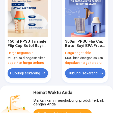
150ml PPSU Triangle
300ml PPSU Flip Cap
Flip Cap Botol Bayi
Botol Bayi BPA Free
Fast Flow Nipple Anti
Fast Flow Nipple
Harga:
negotiable
Harga:
negotiable
Colic LFGB
MOQ:
bisa dinegosiasikan
MOQ:
bisa dinegosiasikan
dapatkan harga terbaru
dapatkan harga terbaru
Hubungi sekarang
Hubungi sekarang
Hemat Waktu Anda
Biarkan kami menghubungi produk terbaik
dengan Anda.