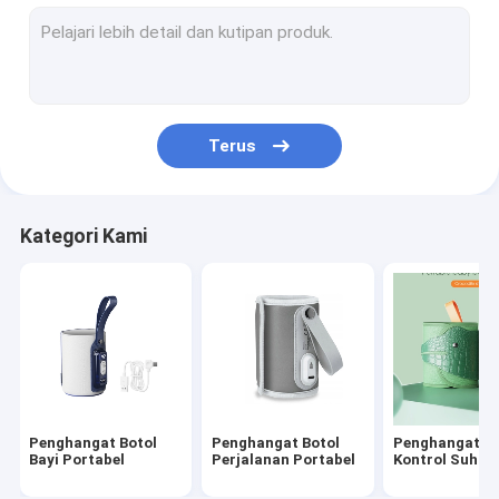
Botol Susu Bayi Silikon
Botol Susu Bayi PPSU
Mainan Bayi Tumbuh Gigi
Terus
sikat mandi bayi
Botol Bayi Kaca
Kategori Kami
Sikat Botol Silikon
Sapi Bayi Dan Cangkang
Night And Day Cicifier
Piala Sippy Slip-Cap
Penghangat Botol
Penghangat Botol
Penghangat Bo
Bayi Portabel
Perjalanan Portabel
Kontrol Suhu