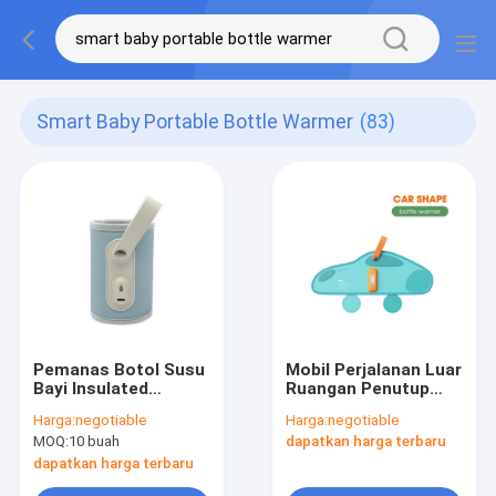
Smart Baby Portable Bottle Warmer
(83)
Pemanas Botol Susu
Mobil Perjalanan Luar
Bayi Insulated
Ruangan Penutup
Prefect On The Go
Botol Susu Desain
Harga:
negotiable
Harga:
negotiable
Warmer Untuk Kereta
Velcro Pemanasan
MOQ:
10 buah
dapatkan harga terbaru
Dorong Perjalanan
Cepat Ringan
dapatkan harga terbaru