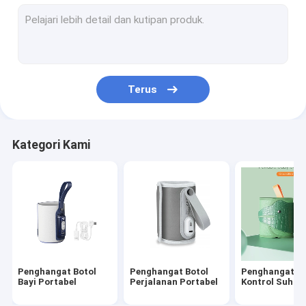
Botol Susu Bayi Silikon
Botol Susu Bayi PPSU
Mainan Bayi Tumbuh Gigi
Terus
sikat mandi bayi
Botol Bayi Kaca
Kategori Kami
Sikat Botol Silikon
Sapi Bayi Dan Cangkang
Night And Day Cicifier
Piala Sippy Slip-Cap
Penghangat Botol
Penghangat Botol
Penghangat Bo
Bayi Portabel
Perjalanan Portabel
Kontrol Suhu