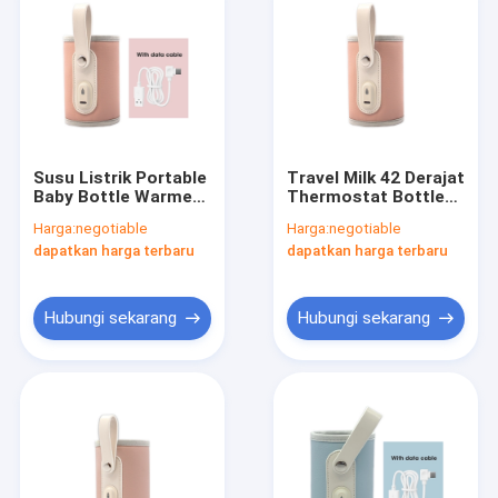
Susu Listrik Portable
Travel Milk 42 Derajat
Baby Bottle Warmer
Thermostat Bottle
Thermostat 42℃
Warmer USB Portabel
Harga:
negotiable
Harga:
negotiable
USB 90g ringan
Untuk Bayi
dapatkan harga terbaru
dapatkan harga terbaru
Hubungi sekarang
Hubungi sekarang
Rumah
Produk
Tentang kami