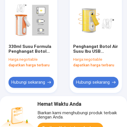
330ml Susu Formula
Penghangat Botol Air
Penghangat Botol
Susu Ibu USB
USB Terisolasi Untuk
Penghangat Botol
Harga:
negotiable
Harga:
negotiable
Bayi
Listrik Dapat
dapatkan harga terbaru
dapatkan harga terbaru
Disesuaikan
Hubungi sekarang
Hubungi sekarang
Hemat Waktu Anda
Biarkan kami menghubungi produk terbaik
dengan Anda.