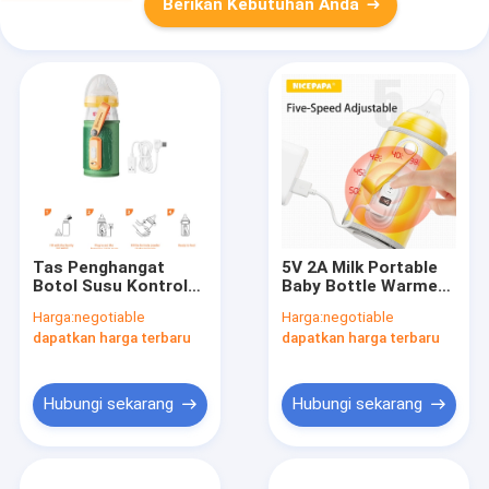
Berikan Kebutuhan Anda
Tas Penghangat
5V 2A Milk Portable
Botol Susu Kontrol
Baby Bottle Warmer
Suhu PVC Gratis
USB Suhu yang Dapat
Harga:
negotiable
Harga:
negotiable
Dengan Layar LCD
Disesuaikan
dapatkan harga terbaru
dapatkan harga terbaru
Hubungi sekarang
Hubungi sekarang