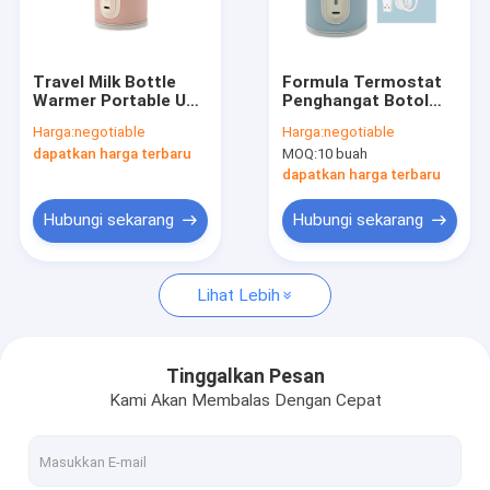
Tur Pabrik
Kontrol kualitas
Travel Milk Bottle
Formula Termostat
Warmer Portable USB
Penghangat Botol
Hubungi kami
5V 2A Thermostat 42
Bayi Portabel USB 5V
Harga:
negotiable
Harga:
negotiable
Derajat Untuk Bayi
BPA Gratis
dapatkan harga terbaru
MOQ:
10 buah
Berita
dapatkan harga terbaru
kasus
Hubungi sekarang
Hubungi sekarang
Lihat Lebih
Penghangat Botol Bayi Portabel
Penghangat Botol Perjalanan Portabel
Tinggalkan Pesan
Kami Akan Membalas Dengan Cepat
Penghangat Botol Kontrol Suhu
Botol Bayi Flip Cap