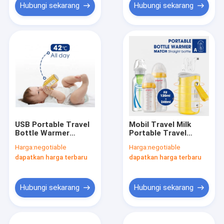
Hubungi sekarang
Hubungi sekarang
USB Portable Travel
Mobil Travel Milk
Bottle Warmer
Portable Travel
Thermostat 42
Bottle Warmer 5V
Harga:
negotiable
Harga:
negotiable
Derajat Penutup
Lima Kecepatan
dapatkan harga terbaru
dapatkan harga terbaru
Lengan Botol Susu
Hubungi sekarang
Hubungi sekarang