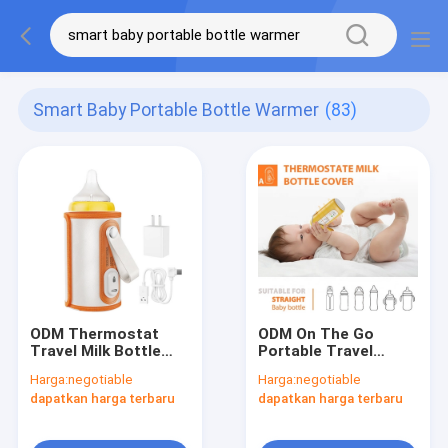
Smart Baby Portable Bottle Warmer
(83)
ODM Thermostat
ODM On The Go
Travel Milk Bottle
Portable Travel
Warmer USB Connect
Bottle Warmer
Harga:
negotiable
Harga:
negotiable
Portable Untuk Mobil
Thermostat Outdoor
dapatkan harga terbaru
dapatkan harga terbaru
Night Feeding