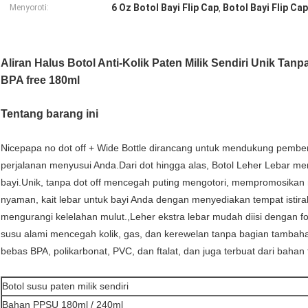
6 Oz Botol Bayi Flip Cap
Botol Bayi Flip Ca
Menyoroti:
,
Aliran Halus Botol Anti-Kolik Paten Milik Sendiri Unik Tan
BPA free 180ml
Tentang barang ini
Nicepapa no dot off + Wide Bottle dirancang untuk mendukung pembe
perjalanan menyusui Anda.Dari dot hingga alas, Botol Leher Lebar
bayi.Unik, tanpa dot off mencegah puting mengotori, mempromosikan
nyaman, kait lebar untuk bayi Anda dengan menyediakan tempat istir
mengurangi kelelahan mulut.,Leher ekstra lebar mudah diisi dengan fo
susu alami mencegah kolik, gas, dan kerewelan tanpa bagian tambaha
bebas BPA, polikarbonat, PVC, dan ftalat, dan juga terbuat dari bahan
Botol susu paten milik sendiri
Bahan PPSU 180ml / 240ml