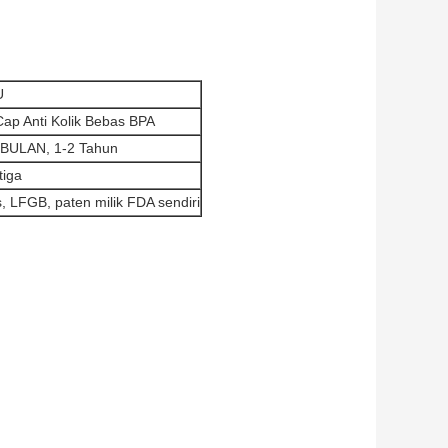
U
Cap Anti Kolik Bebas BPA
 BULAN, 1-2 Tahun
tiga
, LFGB, paten milik FDA sendiri