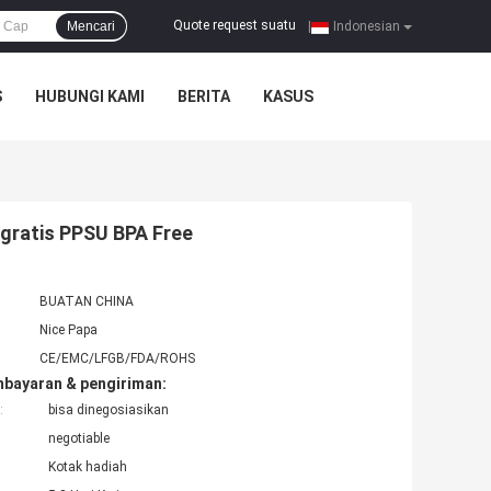
Quote request suatu
Mencari
|
Indonesian
S
HUBUNGI KAMI
BERITA
KASUS
 gratis PPSU BPA Free
BUATAN CHINA
Nice Papa
CE/EMC/LFGB/FDA/ROHS
mbayaran & pengiriman:
:
bisa dinegosiasikan
negotiable
Kotak hadiah