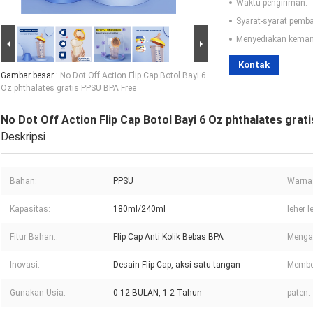
Waktu pengiriman:
Syarat-syarat pemb
Menyediakan kema
Kontak
Gambar besar :
No Dot Off Action Flip Cap Botol Bayi 6
Oz phthalates gratis PPSU BPA Free
No Dot Off Action Flip Cap Botol Bayi 6 Oz phthalates gra
Deskripsi
Bahan:
PPSU
Warna
Kapasitas:
180ml/240ml
leher l
Fitur Bahan::
Flip Cap Anti Kolik Bebas BPA
Mengal
Inovasi:
Desain Flip Cap, aksi satu tangan
Membe
Gunakan Usia:
0-12 BULAN, 1-2 Tahun
paten: