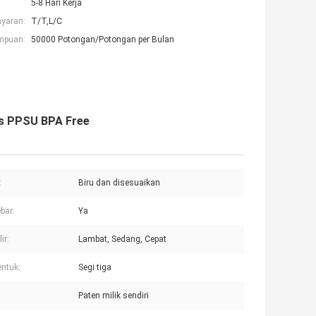
5-8 Hari Kerja
ayaran:
T/T,L/C
mpuan:
50000 Potongan/Potongan per Bulan
tis PPSU BPA Free
:
Biru dan disesuaikan
ebar:
Ya
ir:
Lambat, Sedang, Cepat
ntuk:
Segi tiga
Paten milik sendiri