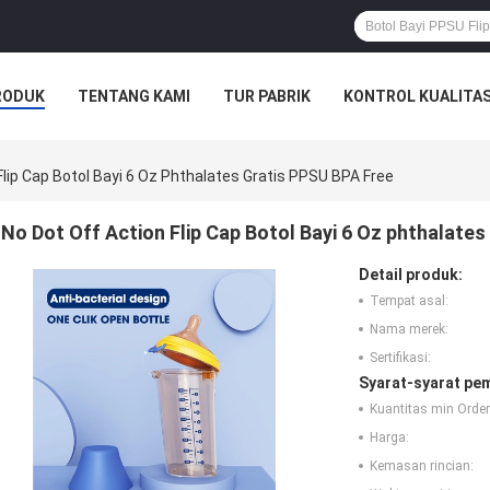
RODUK
TENTANG KAMI
TUR PABRIK
KONTROL KUALITA
Flip Cap Botol Bayi 6 Oz Phthalates Gratis PPSU BPA Free
No Dot Off Action Flip Cap Botol Bayi 6 Oz phthalates
Detail produk:
Tempat asal:
Nama merek:
Sertifikasi:
Syarat-syarat pe
Kuantitas min Order
Harga:
Kemasan rincian: