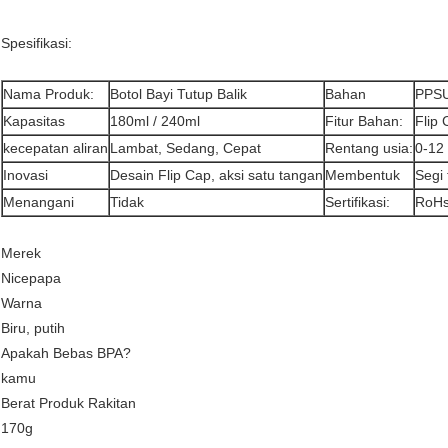
Spesifikasi:
Nama Produk:
Botol Bayi Tutup Balik
Bahan
PPS
Kapasitas
180ml / 240ml
Fitur Bahan:
Flip 
kecepatan aliran
Lambat, Sedang, Cepat
Rentang usia:
0-12
Inovasi
Desain Flip Cap, aksi satu tangan
Membentuk
Segi 
Menangani
Tidak
Sertifikasi:
RoHs
Merek
Nicepapa
Warna
Biru, putih
Apakah Bebas BPA?
kamu
Berat Produk Rakitan
170g